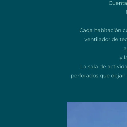
Cuenta
Cada habitación c
ventilador de te
a
y 
La sala de activid
perforados que dejan pa