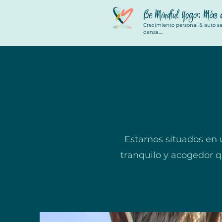
Be Mindful Yoga: Más 
Crecimiento personal & auto san
danza....
Estamos situados en 
tranquilo y acogedor qu