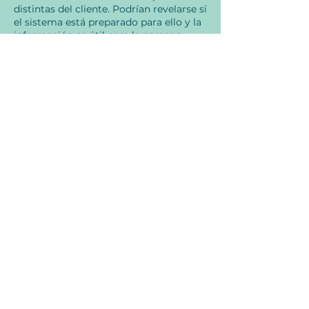
distintas del cliente. Podrían revelarse si
el sistema está preparado para ello y la
información es útil para la persona,
pero también podrían no hacerlo.
El campo sistémico siempre trabaja al
servicio de la persona que constela. Sin
embargo, en caso de que se necesite el
permiso de alguien que no sea la
persona que constela para revelar o
sanar algo y no se conceda, no se nos
permite interferir.
Be Mindful Yoga
Términos y Condiciones
Protección de Datos
© 2024 Be Mindful Yoga